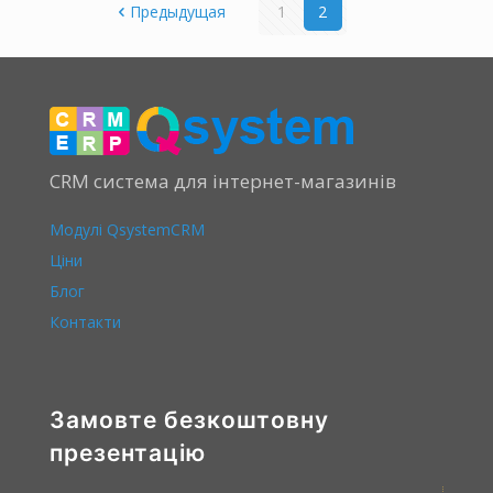
Предыдущая
1
2
CRM система для інтернет-магазинів
Модулі QsystemCRM
Ціни
Блог
Контакти
Замовте безкоштовну
презентацію