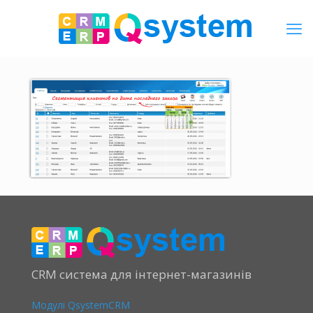
CRM система для інтернет-магазинів
Модулі QsystemCRM