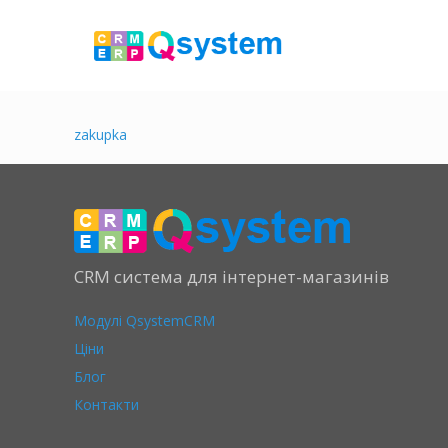
zakupka
CRM система для інтернет-магазинів
Модулі QsystemCRM
Ціни
Блог
Контакти