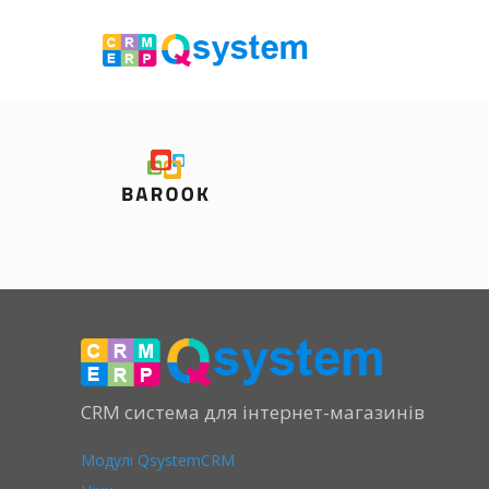
CRM система для інтернет-магазинів
Модулі QsystemCRM