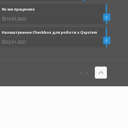
Як ми працюємо
0
10.03.2022
Налаштування Checkbox для роботи з Qsystem
0
22.01.2021